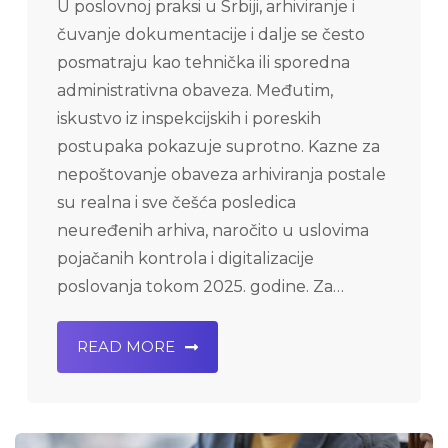
U poslovnoj praksi u Srbiji, arhiviranje i
čuvanje dokumentacije i dalje se često
posmatraju kao tehnička ili sporedna
administrativna obaveza. Međutim,
iskustvo iz inspekcijskih i poreskih
postupaka pokazuje suprotno. Kazne za
nepoštovanje obaveza arhiviranja postale
su realna i sve češća posledica
neuređenih arhiva, naročito u uslovima
pojačanih kontrola i digitalizacije
poslovanja tokom 2025. godine. Za…
READ MORE