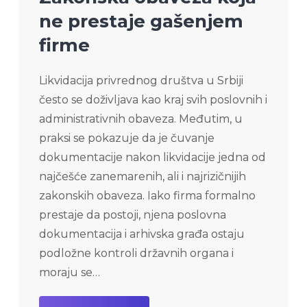
ne prestaje gašenjem
firme
Likvidacija privrednog društva u Srbiji
često se doživljava kao kraj svih poslovnih i
administrativnih obaveza. Međutim, u
praksi se pokazuje da je čuvanje
dokumentacije nakon likvidacije jedna od
najčešće zanemarenih, ali i najrizičnijih
zakonskih obaveza. Iako firma formalno
prestaje da postoji, njena poslovna
dokumentacija i arhivska građa ostaju
podložne kontroli državnih organa i
moraju se…